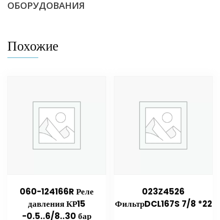
ОБОРУДОВАНИЯ
Похожие
060-124166R Реле
023Z4526
давления КР15
ФильтрDCL167S 7/8 *22
-0.5..6/8..30 бар