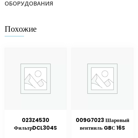
ОБОРУДОВАНИЯ
Похожие
023Z4530
009G7023 Шаровый
ФильтрDCL304S
вентииль GBС 16S