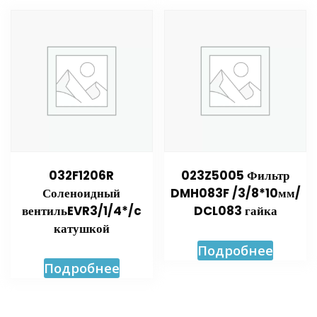
032F1206R
023Z5005 Фильтр
Соленоидный
DMH083F /3/8*10мм/
вентильEVR3/1/4*/c
DCL083 гайка
катушкой
Подробнее
Подробнее