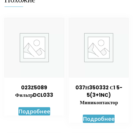
023Z5089
037Н350332 С1 5-
ФильтрDCL033
5(3+1NC)
Миниконтактор
Подробнее
Подробнее