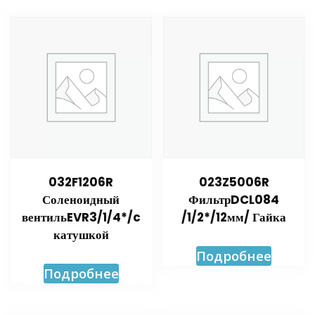
032F1206R
023Z5006R
Соленоидный
ФильтрDCL084
вентильEVR3/1/4*/c
/1/2*/12мм/ Гайка
катушкой
Подробнее
Подробнее