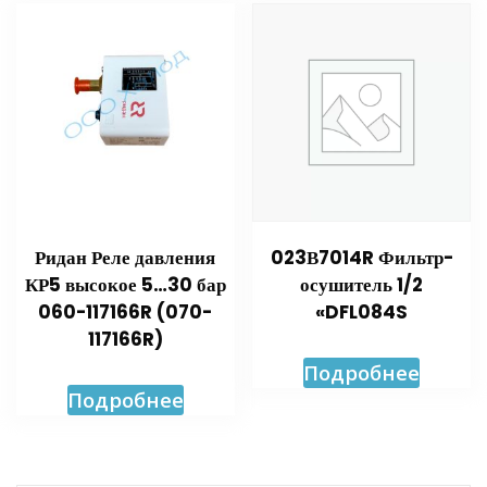
Ридан Реле давления
023В7014R Фильтр-
КР5 высокое 5…30 бар
осушитель 1/2
060-117166R (070-
«DFL084S
117166R)
Подробнее
Подробнее