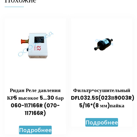
Ридан Реле давления
Фильтр-осушительный
КР5 высокое 5…30 бар
DFL032.5S(023В9003R)
060-117166R (070-
5/16*(8 мм)пайка
117166R)
Подробнее
Подробнее