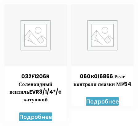
032F1206R
060В016866 Реле
Соленоидный
контроля смазки МР54
вентильEVR3/1/4*/c
катушкой
Подробнее
Подробнее