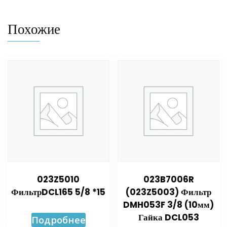
Похожие
023Z5010
023B7006R
ФильтрDCL165 5/8 *15
(023Z5003) Фильтр
DMH053F 3/8 (10мм)
Гайка DCL053
Подробнее