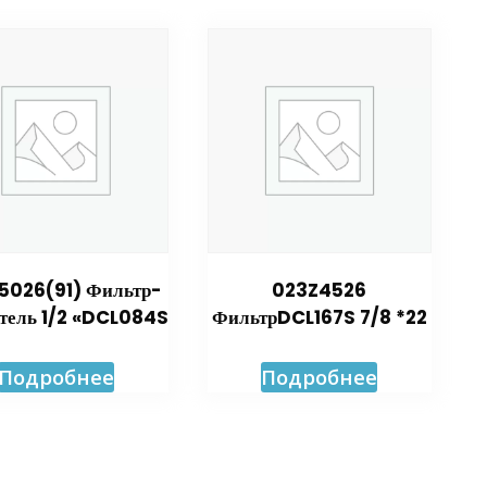
5026(91) Фильтр-
023Z4526
тель 1/2 «DCL084S
ФильтрDCL167S 7/8 *22
Подробнее
Подробнее