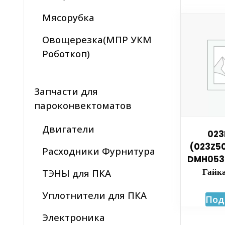
Мясорубка
Овощерезка(МПР УКМ
Роботкоп)
Запчасти для
пароконвектоматов
Двигатели
023
(023Z50
Расходники Фурнитура
DMH053F
Гайк
ТЭНЫ для ПКА
Уплотнители для ПКА
Под
Электроника