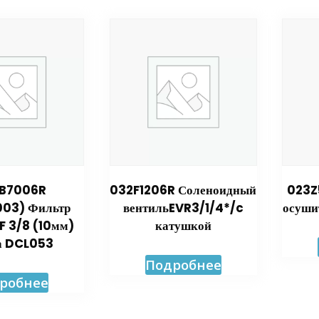
B7006R
032F1206R Соленоидный
023Z
03) Фильтр
вентильEVR3/1/4*/c
осуши
 3/8 (10мм)
катушкой
а DCL053
Подробнее
робнее