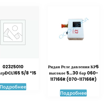
023Z5010
Ридан Реле давления КР5
трDCL165 5/8 *15
высокое 5…30 бар 060-
117166R (070-117166R)
Подробнее
Подробнее