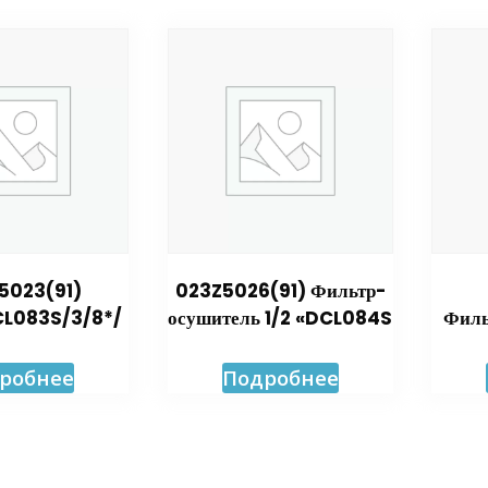
5023(91)
023Z5026(91) Фильтр-
L083S/3/8*/
осушитель 1/2 «DCL084S
Филь
робнее
Подробнее