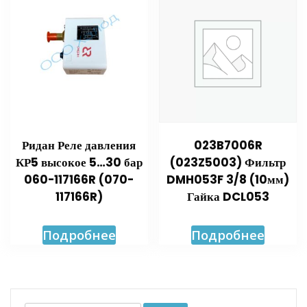
Ридан Реле давления
023B7006R
КР5 высокое 5…30 бар
(023Z5003) Фильтр
060-117166R (070-
DMH053F 3/8 (10мм)
117166R)
Гайка DCL053
Подробнее
Подробнее