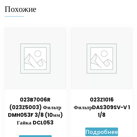
Похожие
023B7006R
023Z1016
(023Z5003) Фильтр
ФильтрDAS309SV-V 1
DMH053F 3/8 (10мм)
1/8
Гайка DCL053
Подробнее