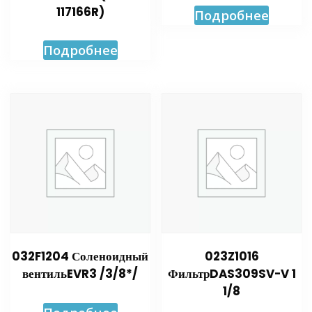
117166R)
Подробнее
Подробнее
032F1204 Соленоидный
023Z1016
вентильEVR3 /3/8*/
ФильтрDAS309SV-V 1
1/8