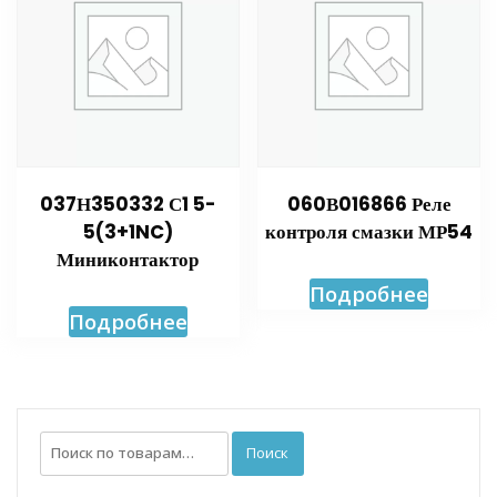
037Н350332 С1 5-
060В016866 Реле
5(3+1NC)
контроля смазки МР54
Миниконтактор
Подробнее
Подробнее
Искать:
Поиск