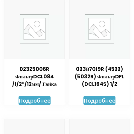
023Z5006R
023В7019R (4522)
ФильтрDCL084
(5032R) ФильтрDFL
/1/2*/12мм/ Гайка
(DCL164S) 1/2
Подробнее
Подробнее