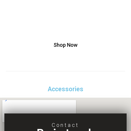
ullamcorper mattis, pulvinar dapibus leo.
Buy This T-shirt At 20% Discount, Use
Code Off20
Shop Now
Accessories
Contact