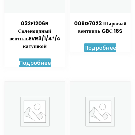
032F1206R
009G7023 Шаровый
Соленоидный
вентииль GBС 16S
вентильEVR3/1/4*/c
катушкой
Подробнее
Подробнее