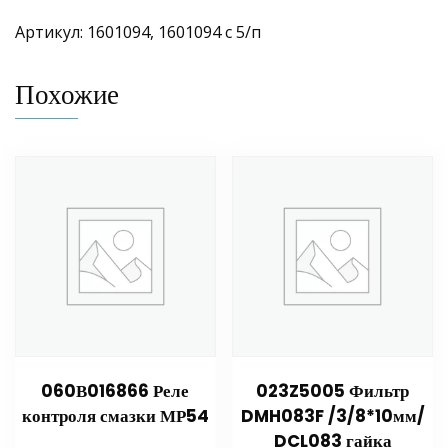
Артикул: 1601094, 1601094 с 5/п
Похожие
060В016866 Реле
023Z5005 Фильтр
контроля смазки МР54
DMH083F /3/8*10мм/
DCL083 гайка