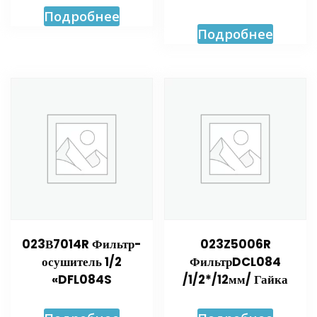
Подробнее
Подробнее
023В7014R Фильтр-
023Z5006R
осушитель 1/2
ФильтрDCL084
«DFL084S
/1/2*/12мм/ Гайка