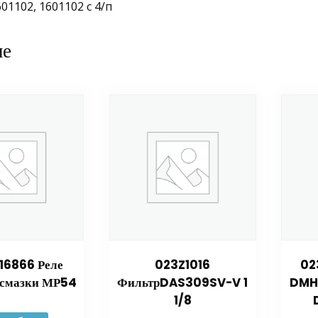
01102, 1601102 с 4/п
ие
16866 Реле
023Z1016
02
 смазки МР54
ФильтрDAS309SV-V 1
DMH
1/8