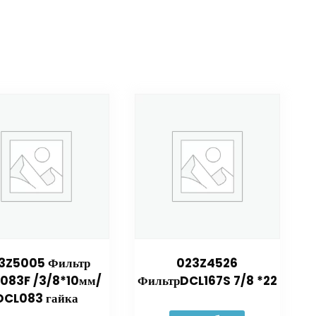
3Z5005 Фильтр
023Z4526
083F /3/8*10мм/
ФильтрDCL167S 7/8 *22
DCL083 гайка