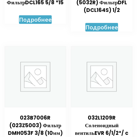
ФильтрDCL165 5/8 *15
(5032R) ФильтрDFL
(DCL164S) 1/2
Подробнее
Подробнее
023B7006R
032L1209R
(023Z5003) Фильтр
Соленоидный
DMH053F 3/8 (10мм)
вентильEVR 6/1/2*/ c