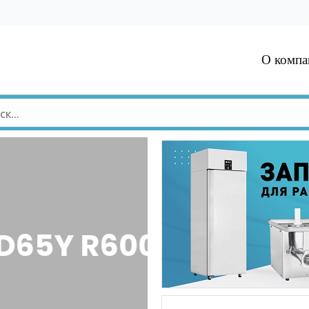
О компа
5Y R600