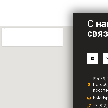
С н
свя
194156,
Петерб
проспек
holodsp
+7 (812