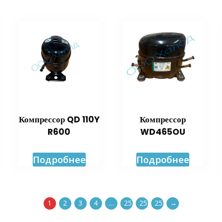
Компрессор QD 110Y
Компрессор
R600
WD465OU
Подробнее
Подробнее
1
2
3
4
…
253
254
255
→