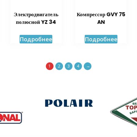
Электродвигатель
Компрессор GVY 75
полюсной YZ 34
AN
Подробнее
Подробнее
1
2
3
4
→