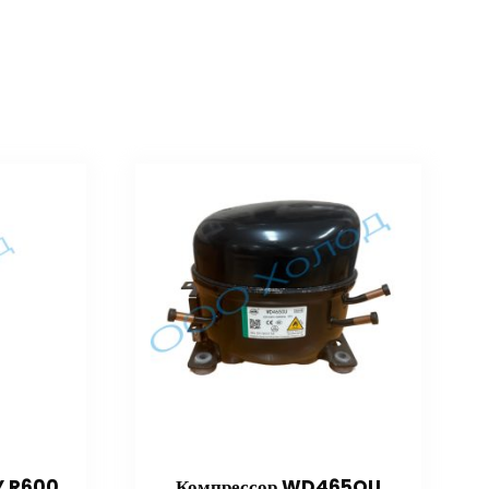
Y R600
Компрессор WD465OU