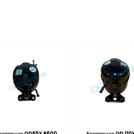
омпрессор QD65Y R600
Компрессор QD 110