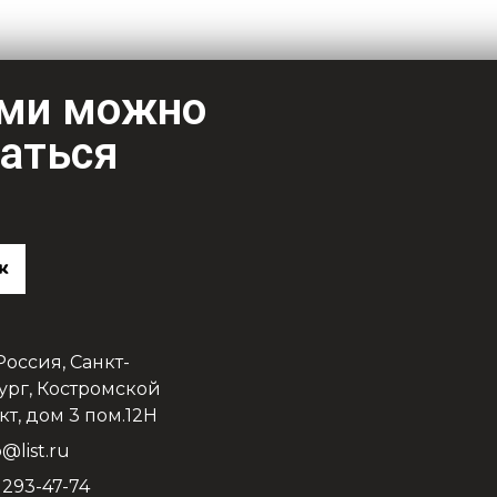
ами можно
заться
 Россия, Санкт-
ург, Костромской
т, дом 3 пом.12Н
@list.ru
) 293-47-74