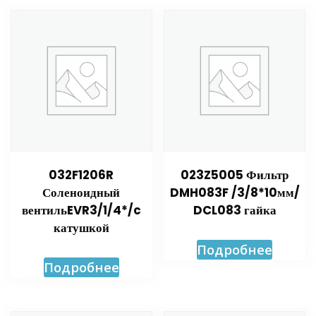
032F1206R
023Z5005 Фильтр
Соленоидный
DMH083F /3/8*10мм/
вентильEVR3/1/4*/c
DCL083 гайка
катушкой
Подробнее
Подробнее