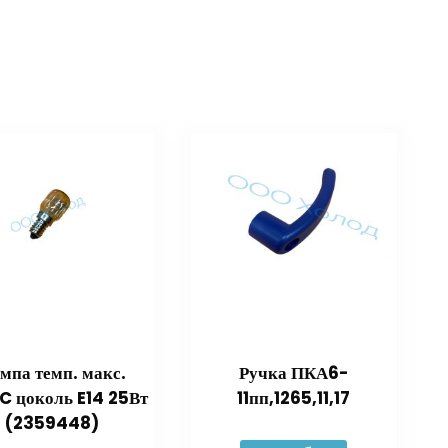
мпа темп. макс.
Ручка ПКА6-
C цоколь E14 25Вт
11пп,1265,11,17
(2359448)