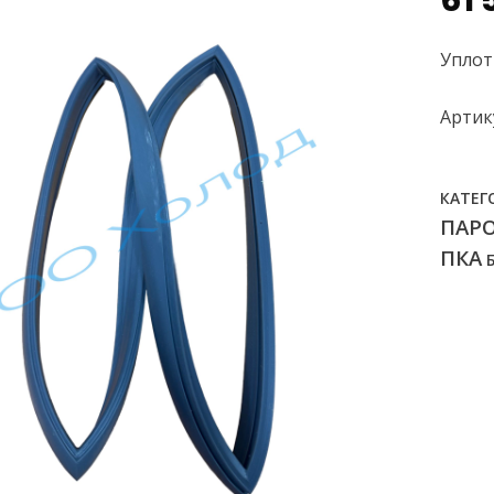
61 
Уплот
Артик
КАТЕГ
ПАР
ПКА