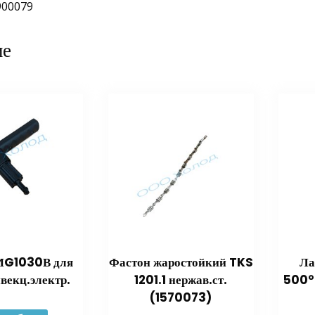
900079
ие
МG1030В для
Фастон жаростойкий TKS
Ла
векц.электр.
1201.1 нержав.ст.
500°
(1570073)