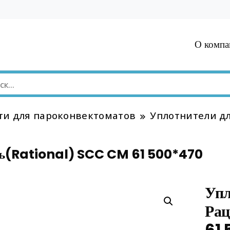
О компа
ти для пароконвектоматов
Уплотнители д
ль(Rational) SCC CM 61 500*470
Упл
Ра