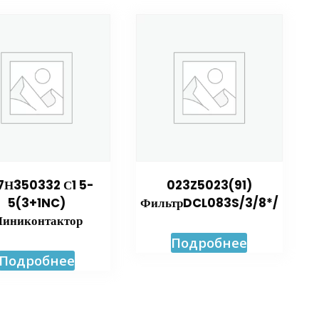
7Н350332 С1 5-
023Z5023(91)
5(3+1NC)
ФильтрDCL083S/3/8*/
иниконтактор
Подробнее
Подробнее