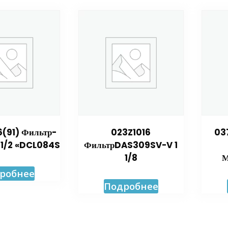
(91) Фильтр-
023Z1016
03
 1/2 «DCL084S
ФильтрDAS309SV-V 1
1/8
М
робнее
Подробнее