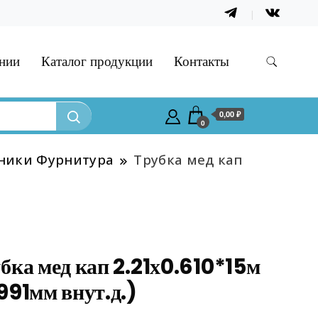
нии
Каталог продукции
Контакты
0,00 ₽
0
ники Фурнитура
Трубка мед кап
бка мед кап 2.21х0.610*15м
991мм внут.д.)