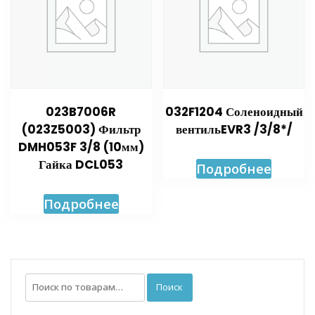
023B7006R
032F1204 Соленоидный
(023Z5003) Фильтр
вентильEVR3 /3/8*/
DMH053F 3/8 (10мм)
Гайка DCL053
Подробнее
Подробнее
Искать:
Поиск