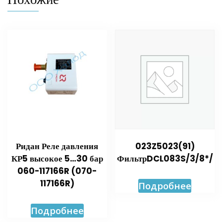
Ридан Реле давления
023Z5023(91)
КР5 высокое 5…30 бар
ФильтрDCL083S/3/8*/
060-117166R (070-
117166R)
Подробнее
Подробнее