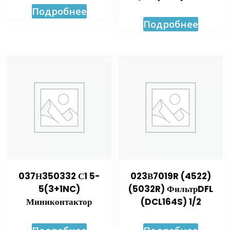
Подробнее
Подробнее
037Н350332 С1 5-
023В7019R (4522)
5(3+1NC)
(5032R) ФильтрDFL
Миниконтактор
(DCL164S) 1/2