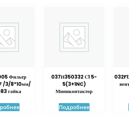
05 Фильтр
037Н350332 С1 5-
032F1
 /3/8*10мм/
5(3+1NC)
вен
83 гайка
Миниконтактор
робнее
Подробнее