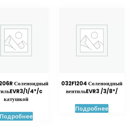
206R Соленоидный
032F1204 Соленоидный
тильEVR3/1/4*/c
вентильEVR3 /3/8*/
катушкой
Подробнее
Подробнее