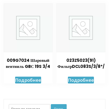
009G7024 Шаровый
023Z5023(91)
вентииль GBС 19S 3/4
ФильтрDCL083S/3/8*/
Подробнее
Подробнее
Искать:
Поиск