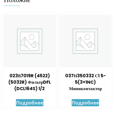
023В7019R (4522)
037Н350332 С1 5-
(5032R) ФильтрDFL
5(3+1NC)
(DCL164S) 1/2
Миниконтактор
Подробнее
Подробнее