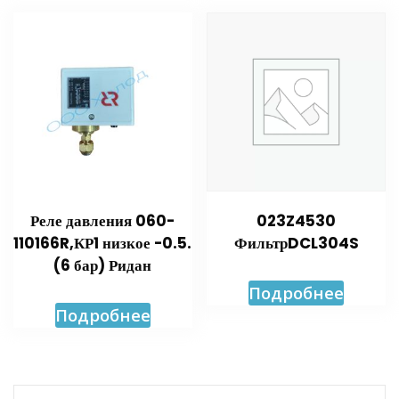
Реле давления 060-
023Z4530
110166R,КР1 низкое -0.5.
ФильтрDCL304S
(6 бар) Ридан
Подробнее
Подробнее