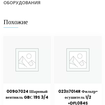
ОБОРУДОВАНИЯ
Похожие
009G7024 Шаровый
023В7014R Фильтр-
вентииль GBС 19S 3/4
осушитель 1/2
«DFL084S