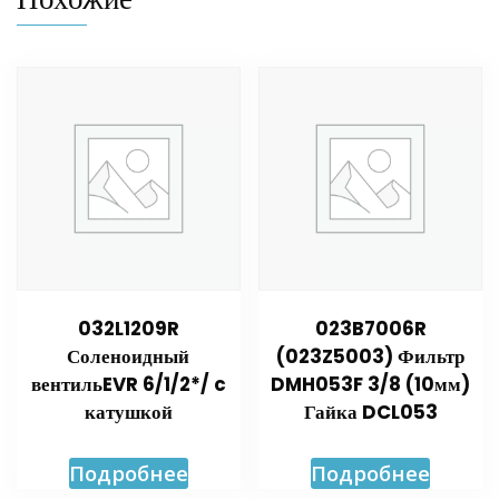
032L1209R
023B7006R
Соленоидный
(023Z5003) Фильтр
вентильEVR 6/1/2*/ c
DMH053F 3/8 (10мм)
катушкой
Гайка DCL053
Подробнее
Подробнее