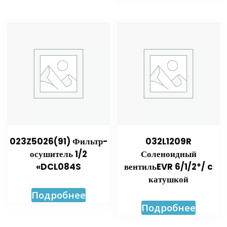
023Z5026(91) Фильтр-
032L1209R
осушитель 1/2
Соленоидный
«DCL084S
вентильEVR 6/1/2*/ c
катушкой
Подробнее
Подробнее