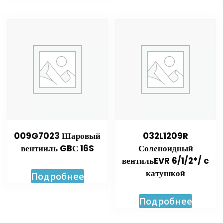
009G7023 Шаровый
032L1209R
вентииль GBС 16S
Соленоидный
вентильEVR 6/1/2*/ c
катушкой
Подробнее
Подробнее