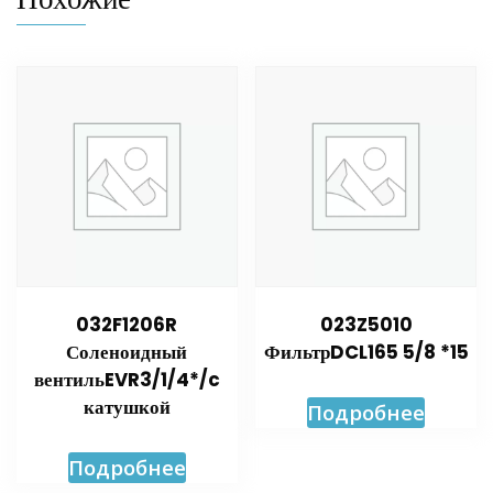
032F1206R
023Z5010
Соленоидный
ФильтрDCL165 5/8 *15
вентильEVR3/1/4*/c
катушкой
Подробнее
Подробнее