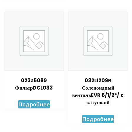
023Z5089
032L1209R
ФильтрDCL033
Соленоидный
вентильEVR 6/1/2*/ c
катушкой
Подробнее
Подробнее