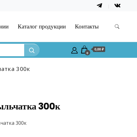
нии
Каталог продукции
Контакты
0,00 ₽
0
атка 300к
ыльчатка 300к
чатка 300к