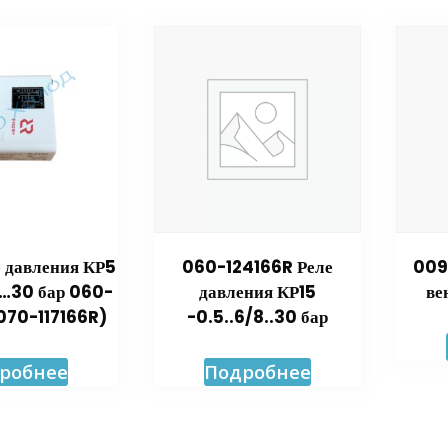
е давления КР5
060-124166R Реле
009
5…30 бар 060-
давления КР15
ве
(070-117166R)
-0.5..6/8..30 бар
робнее
Подробнее