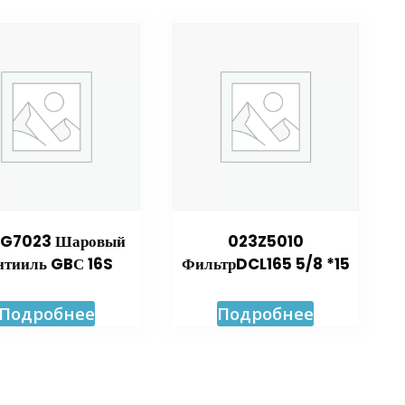
G7023 Шаровый
023Z5010
нтииль GBС 16S
ФильтрDCL165 5/8 *15
Подробнее
Подробнее