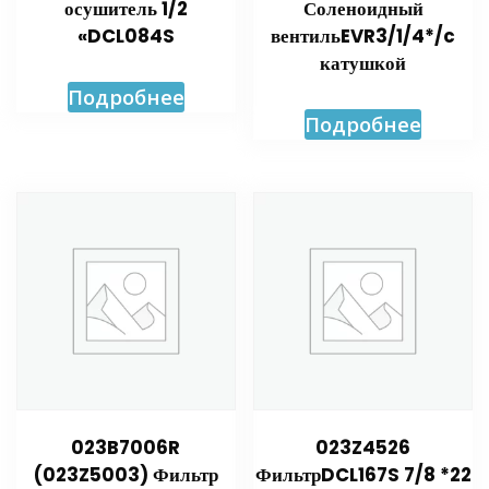
осушитель 1/2
Соленоидный
«DCL084S
вентильEVR3/1/4*/c
катушкой
Подробнее
Подробнее
023B7006R
023Z4526
(023Z5003) Фильтр
ФильтрDCL167S 7/8 *22