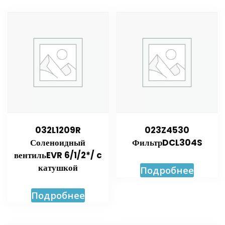
032L1209R
023Z4530
Соленоидный
ФильтрDCL304S
вентильEVR 6/1/2*/ c
катушкой
Подробнее
Подробнее