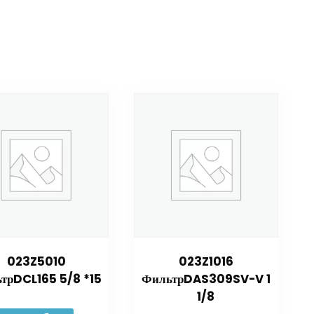
023Z5010
023Z1016
трDCL165 5/8 *15
ФильтрDAS309SV-V 1
1/8