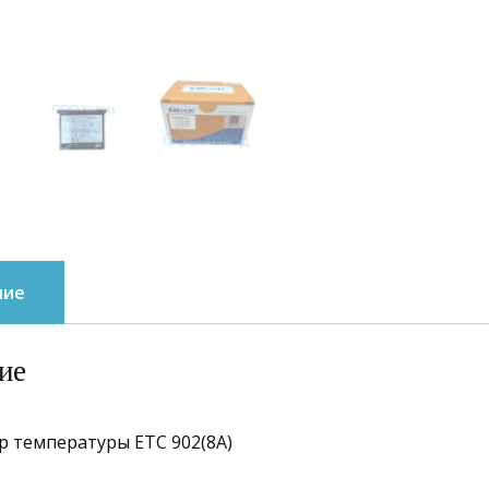
ние
ие
р температуры ЕТС 902(8А)