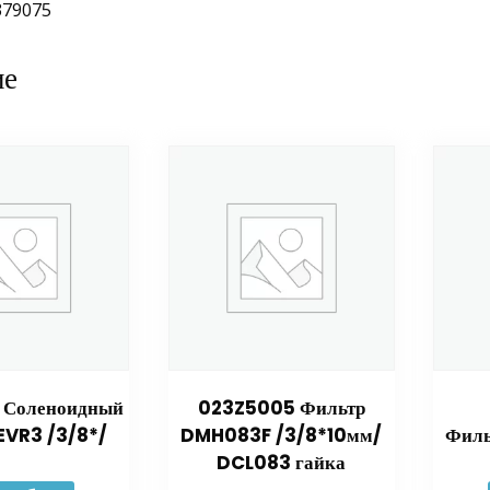
379075
ие
 Соленоидный
023Z5005 Фильтр
EVR3 /3/8*/
DMH083F /3/8*10мм/
Филь
DCL083 гайка