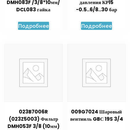
DMH083F /3/8*10мм/
давления КР15
DCL083 гайка
-0.5..6/8..30 бар
Подробнее
Подробнее
023B7006R
009G7024 Шаровый
(023Z5003) Фильтр
вентииль GBС 19S 3/4
DMH053F 3/8 (10мм)