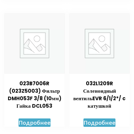
023B7006R
032L1209R
(023Z5003) Фильтр
Соленоидный
DMH053F 3/8 (10мм)
вентильEVR 6/1/2*/ c
Гайка DCL053
катушкой
Подробнее
Подробнее