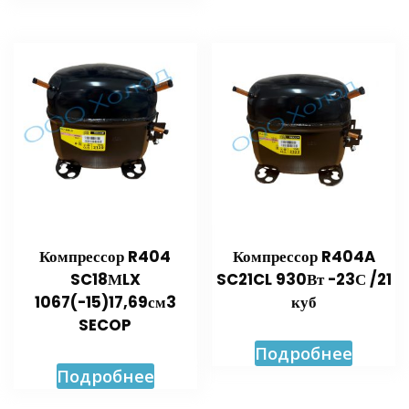
Компрессор R404
Компрессор R404A
SC18МLX
SC21CL 930Вт -23С /21
1067(-15)17,69см3
куб
SECOP
Подробнее
Подробнее