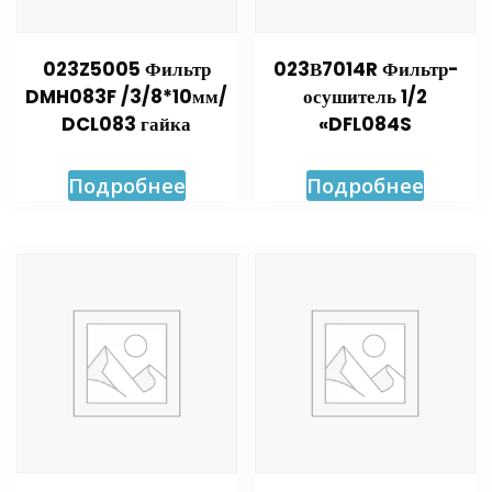
023Z5005 Фильтр
023В7014R Фильтр-
DMH083F /3/8*10мм/
осушитель 1/2
DCL083 гайка
«DFL084S
Подробнее
Подробнее