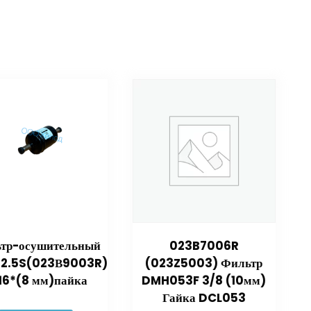
тр-осушительный
023B7006R
2.5S(023В9003R)
(023Z5003) Фильтр
16*(8 мм)пайка
DMH053F 3/8 (10мм)
Гайка DCL053