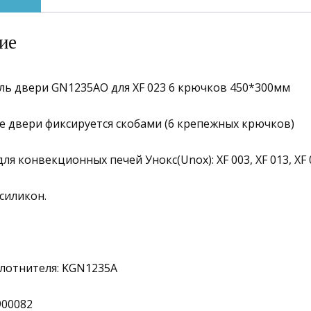
ие
ль двери GN1235AO для XF 023 6 крючков 450*300мм
 двери фиксируется скобами (6 крепежных крючков)
я конвекционных печей Унокс(Unox): XF 003, XF 013, XF 0
силикон.
плотнителя: KGN1235A
900082