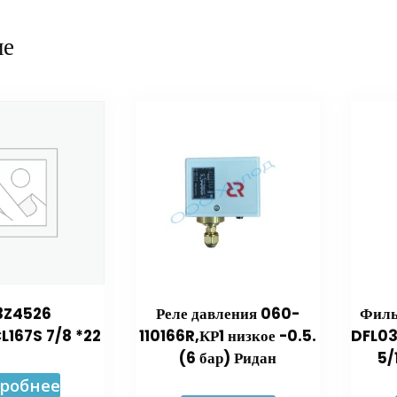
ие
3Z4526
Реле давления 060-
Филь
L167S 7/8 *22
110166R,КР1 низкое -0.5.
DFL03
(6 бар) Ридан
5/
робнее