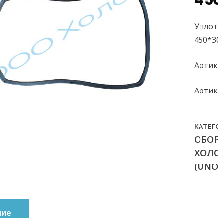
45
Уплот
450*3
Артик
Артик
КАТЕГ
ОБО
ХОЛ
(UNO
ние