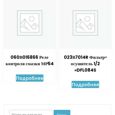
060В016866 Реле
023В7014R Фильтр-
контроля смазки МР54
осушитель 1/2
«DFL084S
Подробнее
Подробнее
Искать:
Поиск