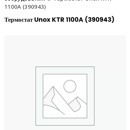
1100A (390943)
Термостат Unox KTR 1100A (390943)