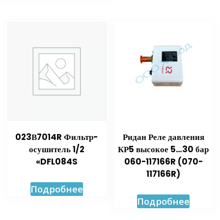
023В7014R Фильтр-
Ридан Реле давления
осушитель 1/2
КР5 высокое 5…30 бар
«DFL084S
060-117166R (070-
117166R)
Подробнее
Подробнее