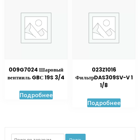
009G7024 Шаровый
023Z1016
вентииль GBС 19S 3/4
ФильтрDAS309SV-V 1
1/8
Подробнее
Подробнее
Искать:
Поиск