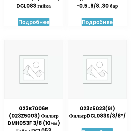
DCL083 гайка
-0.5..6/8..30 бар
Подробнее
Подробнее
023B7006R
023Z5023(91)
(023Z5003) Фильтр
ФильтрDCL083S/3/8*/
DMH053F 3/8 (10мм)
Гайка DCL053