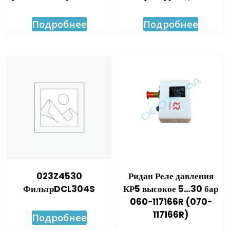
Подробнее
Подробнее
023Z4530
Ридан Реле давления
ФильтрDCL304S
КР5 высокое 5…30 бар
060-117166R (070-
117166R)
Подробнее