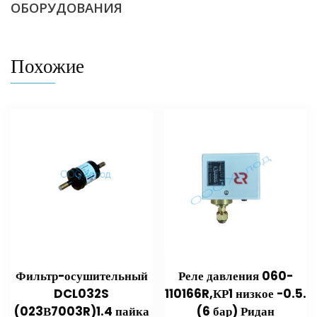
ОБОРУДОВАНИЯ
Похожие
Фильтр-осушительный
Реле давления 060-
DCL032S
110166R,КР1 низкое -0.5.
(023В7003R)1.4 пайка
(6 бар) Ридан