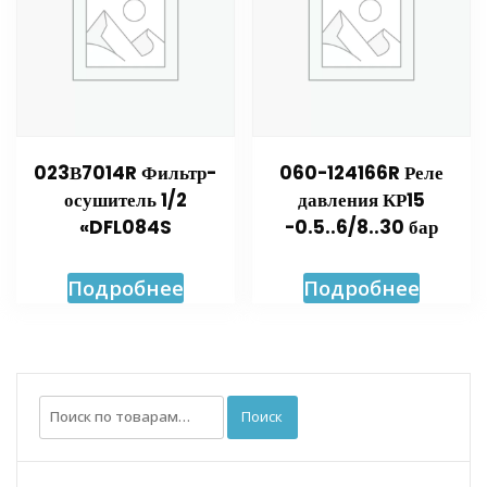
023В7014R Фильтр-
060-124166R Реле
осушитель 1/2
давления КР15
«DFL084S
-0.5..6/8..30 бар
Подробнее
Подробнее
Искать:
Поиск