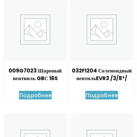
009G7023 Шаровый
032F1204 Соленоидный
вентииль GBС 16S
вентильEVR3 /3/8*/
Подробнее
Подробнее