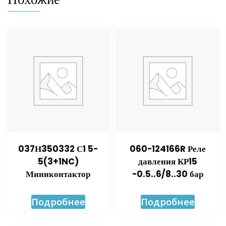
037Н350332 С1 5-
060-124166R Реле
5(3+1NC)
давления КР15
Миниконтактор
-0.5..6/8..30 бар
Подробнее
Подробнее