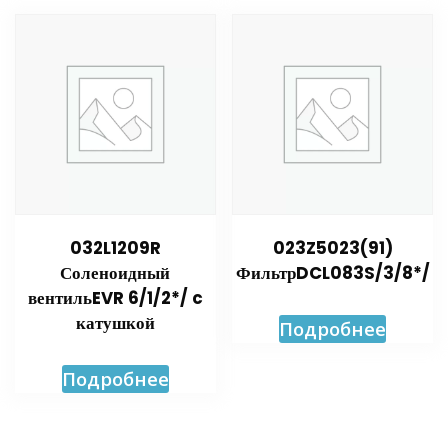
032L1209R
023Z5023(91)
Соленоидный
ФильтрDCL083S/3/8*/
вентильEVR 6/1/2*/ c
катушкой
Подробнее
Подробнее