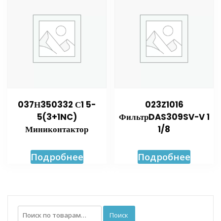
037Н350332 С1 5-
023Z1016
5(3+1NC)
ФильтрDAS309SV-V 1
Миниконтактор
1/8
Подробнее
Подробнее
Искать:
Поиск